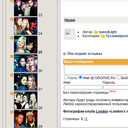
23
Назад
Автор:
speedLight
24
Категория:
Тусовки/реп
25
Последние отзывы
Ваше сообщение
26
Гость
Имя @ GROOVE.RU
Вой
Имя:
Пароль:
27
New!
Без перезагрузки страницы
Авторы будут рады получить коммента
Любой зарегистрированный пользова
28
Фотографии клуба
London
«London's 
страницы:
1
|
2
29