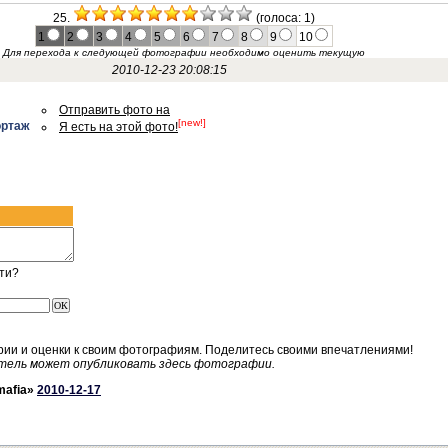
25.
(голоса: 1)
1
2
3
4
5
6
7
8
9
10
Для перехода к следующей фотографии необходимо оценить текущую
2010-12-23 20:08:15
Отправить фото на
[new!]
ортаж
Я есть на этой фото!
ти?
рии и оценки к своим фотографиям. Поделитесь своими впечатлениями!
тель может опубликовать здесь фотографии.
mafia»
2010-12-17