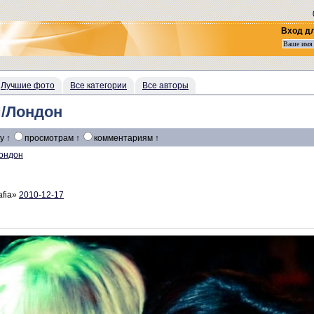
Вход д
Лучшие фото
Все категории
Все авторы
/Лондон
у ↑
просмотрам ↑
комментариям ↑
ондон
afia»
2010-12-17