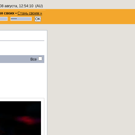
08 августа, 12:54:10
(AU)
ля своих
•
Стань своим »
Все