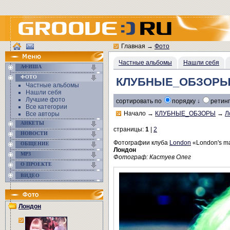
Главная
→
Фото
Частные альбомы
Нашли себя
АФИША
ФОТО
КЛУБНЫЕ_ОБЗОРЫ
Частные альбомы
Нашли себя
Лучшие фото
сортировать по
порядку ↓
ретинг
Все категории
Начало
→
КЛУБНЫЕ_ОБЗОРЫ
→
Л
Все авторы
АНКЕТЫ
страницы:
1
|
2
НОВОСТИ
Фотографии клуба
London
«London's m
ОБЩЕНИЕ
Лондон
MP3
Фотограф: Кастуев Олег
О ПРОЕКТЕ
ВИДЕО
Лондон