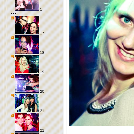
1
• • •
17
18
19
20
21
22