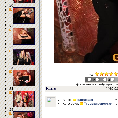
20
21
22
23
24.
1
2
3
4
5
Для перехода к следующей фо
24
Назад
2010-03
Автор:
papabeast
Категория:
Тусовки/репортаж
25