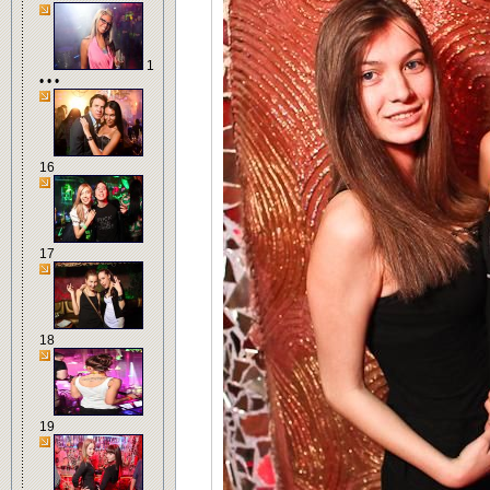
1
• • •
16
17
18
19