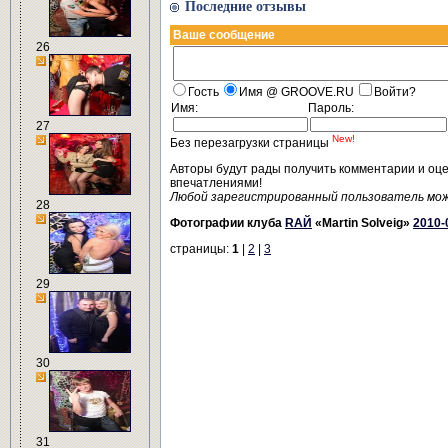
Последние отзывы
Ваше сообщение
26
Гость
Имя @ GROOVE.RU
Войти?
Имя:
Пароль:
27
New!
Без перезагрузки страницы
Авторы будут рады получить комментарии и оц
впечатлениями!
Любой зарегистрированный пользователь мо
28
Фотографии клуба
RAЙ
«Martin Solveig»
2010-
страницы:
1
|
2
|
3
29
30
31