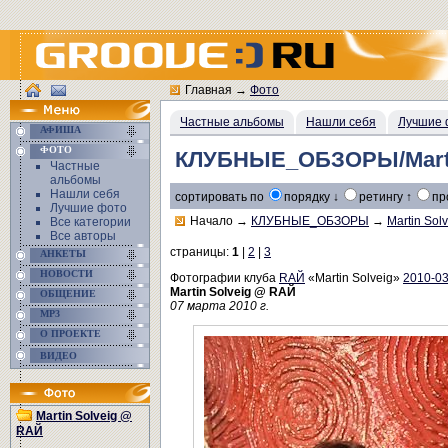
Главная
→
Фото
Частные альбомы
Нашли себя
Лучшие 
АФИША
ФОТО
КЛУБНЫЕ_ОБЗОРЫ/Marti
Частные
альбомы
Нашли себя
сортировать по
порядку ↓
ретингу ↑
пр
Лучшие фото
Начало
→
КЛУБНЫЕ_ОБЗОРЫ
→
Martin Sol
Все категории
Все авторы
страницы:
1
|
2
|
3
АНКЕТЫ
НОВОСТИ
Фотографии клуба
RAЙ
«Martin Solveig»
2010-03
Martin Solveig @ RАЙ
ОБЩЕНИЕ
07 марта 2010 г.
MP3
О ПРОЕКТЕ
ВИДЕО
Martin Solveig @
RАЙ