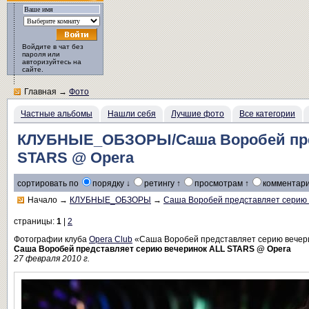
Войдите в чат без
пароля или
авторизуйтесь на
сайте.
Главная
→
Фото
Частные альбомы
Нашли себя
Лучшие фото
Все категории
КЛУБНЫЕ_ОБЗОРЫ/Саша Воробей пред
STARS @ Opera
сортировать по
порядку ↓
ретингу ↑
просмотрам ↑
комментари
Начало
→
КЛУБНЫЕ_ОБЗОРЫ
→
Саша Воробей представляет серию 
страницы:
1
|
2
Фотографии клуба
Opera Club
«Саша Воробей представляет серию вечер
Саша Воробей представляет серию вечеринок ALL STARS @ Opera
27 февраля 2010 г.