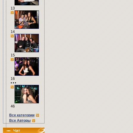
13
14
15
16
• • •
46
Все категории
Все Авторы