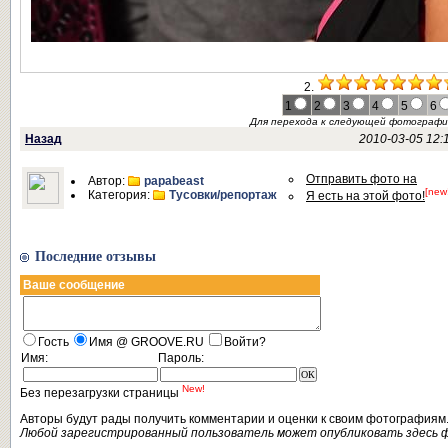
2.
1
2
3
4
5
6
Для перехода к следующей фотограф
Назад
2010-03-05 12:
Отправить фото на
Автор:
papabeast
[new
Категория:
Тусовки/репортаж
Я есть на этой фото!
Последние отзывы
Ваше сообщение
Гость
Имя @ GROOVE.RU
Войти?
Имя:
Пароль:
New!
Без перезагрузки страницы
Авторы будут рады получить комментарии и оценки к своим фотографиям
Любой зарегистрированный пользователь может опубликовать здесь 