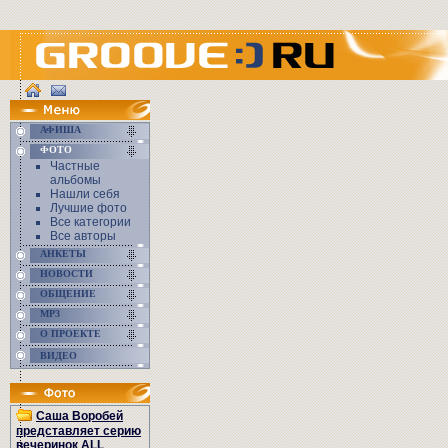
АФИША
ФОТО
Частные
альбомы
Нашли себя
Лучшие фото
Все категории
Все авторы
АНКЕТЫ
НОВОСТИ
ОБЩЕНИЕ
MP3
О ПРОЕКТЕ
ВИДЕО
Саша Воробей
представляет серию
вечеринок ALL