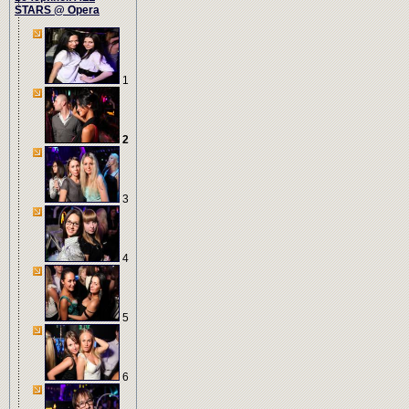
STARS @ Opera
1
2
3
4
5
6