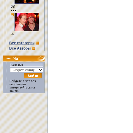
68
• • •
97
Все категории
Все Авторы
Войдите в чат без
пароля или
авторизуйтесь на
сайте.