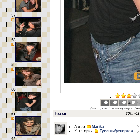
57
58
59
60
61.
1
2
3
4
5
Для перехода к следующей фо
Назад
2007-11
61
Автор:
Marikа
Категория:
Тусовки/репортаж
62