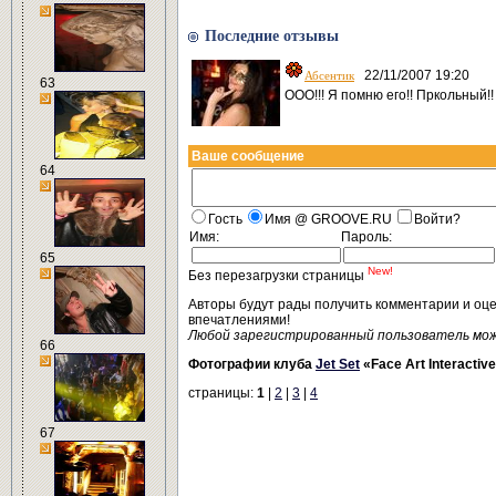
Последние отзывы
22/11/2007 19:20
Абсентик
63
ООО!!! Я помню его!! Пркольный!!
Ваше сообщение
64
Гость
Имя @ GROOVE.RU
Войти?
Имя:
Пароль:
65
New!
Без перезагрузки страницы
Авторы будут рады получить комментарии и оц
впечатлениями!
Любой зарегистрированный пользователь мо
66
Фотографии клуба
Jet Set
«Face Art Interacti
страницы:
1
|
2
|
3
|
4
67