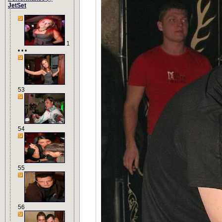
JetSet
1
• • •
53
54
55
56