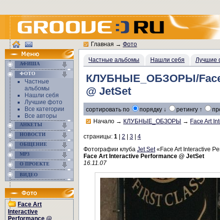
Главная
→
Фото
Частные альбомы
Нашли себя
Лучшие 
АФИША
ФОТО
КЛУБНЫЕ_ОБЗОРЫ/Face Ar
Частные
альбомы
@ JetSet
Нашли себя
Лучшие фото
Все категории
сортировать по
порядку ↓
ретингу ↑
пр
Все авторы
Начало
→
КЛУБНЫЕ_ОБЗОРЫ
→
Face Art I
АНКЕТЫ
НОВОСТИ
страницы:
1
|
2
|
3
|
4
ОБЩЕНИЕ
Фотографии клуба
Jet Set
«Face Art Interactive 
MP3
Face Art Interactive Performance @ JetSet
16.11.07
О ПРОЕКТЕ
ВИДЕО
Face Art
Interactive
Performance @