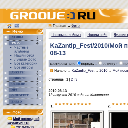
Главная
→
Фото
Частные альбомы
Нашли себя
Лучшие 
АФИША
ФОТО
KaZantip_Fest/2010/Мой 
Частные
альбомы
08-13
Нашли себя
Лучшие фото
Все категории
сортировать по
порядку ↓
ретингу ↑
пр
Все авторы
Начало
→
KaZantip_Fest
→
2010
→
Мой посл
АНКЕТЫ
НОВОСТИ
страницы:
1
|
2
|
3
ОБЩЕНИЕ
MP3
2010-08-13
13 августа 2010 года на Казантипе
О ПРОЕКТЕ
ВИДЕО
**********
****
1.
2.
Мой последний
казантип Z18
2010-08-19