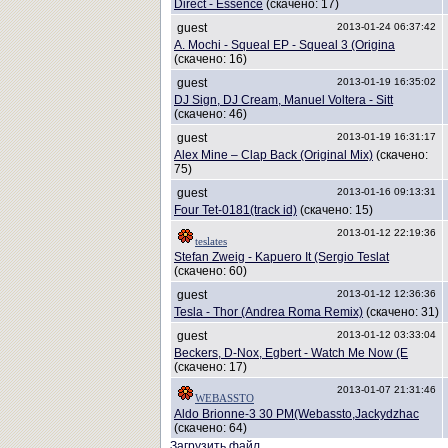
Direct - Essence
(скачено: 17)
guest
2013-01-24 06:37:42
A. Mochi - Squeal EP - Squeal 3 (Origina
(скачено: 16)
guest
2013-01-19 16:35:02
DJ Sign, DJ Cream, Manuel Voltera - Sitt
(скачено: 46)
guest
2013-01-19 16:31:17
Alex Mine – Clap Back (Original Mix)
(скачено:
75)
guest
2013-01-16 09:13:31
Four Tet-0181(track id)
(скачено: 15)
2013-01-12 22:19:36
teslates
Stefan Zweig - Kapuero It (Sergio Teslat
(скачено: 60)
guest
2013-01-12 12:36:36
Tesla - Thor (Andrea Roma Remix)
(скачено: 31)
guest
2013-01-12 03:33:04
Beckers, D-Nox, Egbert - Watch Me Now (E
(скачено: 17)
2013-01-07 21:31:46
WEBASSTO
Aldo Brionne-3 30 PM(Webassto,Jackydzhac
(скачено: 64)
Загрузить файл