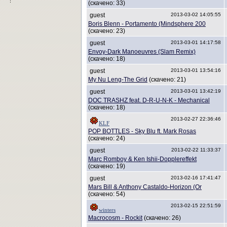
(скачено: 33)
guest
2013-03-02 14:05:55
Boris Blenn - Portamento (Mindsphere 200
(скачено: 23)
guest
2013-03-01 14:17:58
Envoy-Dark Manoeuvres (Slam Remix)
(скачено: 18)
guest
2013-03-01 13:54:16
My Nu Leng-The Grid
(скачено: 21)
guest
2013-03-01 13:42:19
DOC TRASHZ feat. D-R-U-N-K - Mechanical
(скачено: 18)
2013-02-27 22:36:46
KLF
POP BOTTLES - Sky Blu ft. Mark Rosas
(скачено: 24)
guest
2013-02-22 11:33:37
Marc Romboy & Ken Ishii-Dopplereffekt
(скачено: 19)
guest
2013-02-16 17:41:47
Mars Bill & Anthony Castaldo-Horizon (Or
(скачено: 54)
2013-02-15 22:51:59
winters
Macrocosm - Rockit
(скачено: 26)