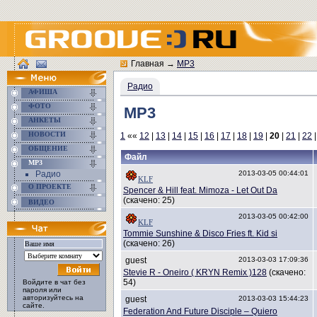
Главная
→
MP3
Радио
АФИША
ФОТО
MP3
АНКЕТЫ
НОВОСТИ
1
««
12
|
13
|
14
|
15
|
16
|
17
|
18
|
19
|
20
|
21
|
22
ОБЩЕНИЕ
Файл
MP3
Радио
2013-03-05 00:44:01
KLF
О ПРОЕКТЕ
Spencer & Hill feat. Mimoza - Let Out Da
(скачено: 25)
ВИДЕО
2013-03-05 00:42:00
KLF
Tommie Sunshine & Disco Fries ft. Kid si
(скачено: 26)
guest
2013-03-03 17:09:36
Stevie R - Oneiro ( KRYN Remix )128
(скачено:
54)
Войдите в чат без
пароля или
авторизуйтесь на
guest
2013-03-03 15:44:23
сайте.
Federation And Future Disciple – Quiero