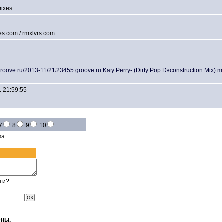
mixes
xes.com / rmxlvrs.com
4
s.groove.ru/2013-11/21/23455.groove.ru.Katy Perry- (Dirty Pop Deconstruction Mix).
 21:59:55
7
8
9
10
ка
ти?
ены.