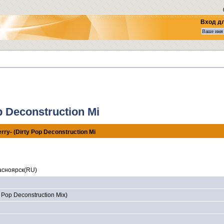
Вход д
p Deconstruction Mi
rry- (Dirty Pop Deconstruction Mi
сноярск(RU)
y Pop Deconstruction Mix)