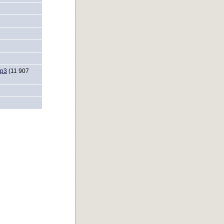
mp3
(11 907