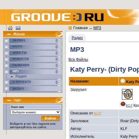
Главная
→
MP3
Радио
АФИША
ФОТО
MP3
АНКЕТЫ
НОВОСТИ
Все Файлы
ОБЩЕНИЕ
Katy Perry- (Dirty Po
MP3
Радио
Название:
Katy Pe
О ПРОЕКТЕ
ВИДЕО
Загрузил:
Кра
KLF
Описание от
:
KLF
Заголовок:
Roar (Dirt
Войдите в чат без пароля или
авторизуйтесь на сайте.
Автор:
KLF
Исполнитель:
Katy Perry