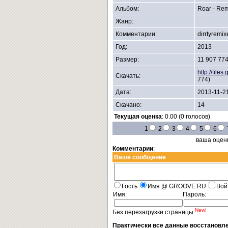
Альбом:
Roar - Re
Жанр:
Комментарии:
dirrtyremi
Год:
2013
Размер:
11 907 77
http://file
Скачать:
774)
Дата:
2013-11-21
Скачано:
14
Текущая оценка
: 0.00 (0 голосов)
1
2
3
4
5
6
ваша оцен
Комментарии
:
Ваше сообщение
Гость
Имя @ GROOVE.RU
Вой
Имя:
Пароль:
New!
Без перезагрузки страницы
Практически все данные восстановл