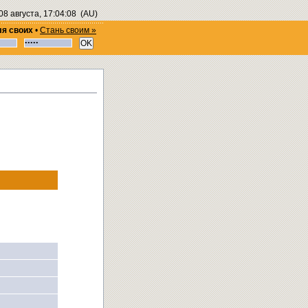
08 августа, 17:04:09
(AU)
ля своих
•
Стань своим »