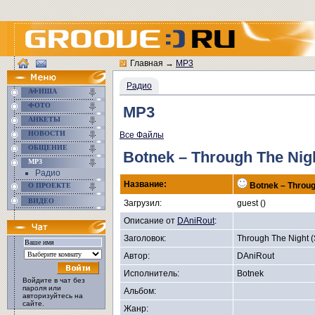
Главная
→
MP3
Радио
АФИША
ФОТО
MP3
АНКЕТЫ
НОВОСТИ
Все Файлы
ОБЩЕНИЕ
Botnek – Through The Nig
MP3
Радио
Название:
Botnek – Throug
О ПРОЕКТЕ
ВИДЕО
Загрузил:
guest ()
Описание от
DAniRout
:
Заголовок:
Through The Night 
Автор:
DAniRout
Исполнитель:
Botnek
Войдите в чат без
пароля или
Альбом:
авторизуйтесь на
сайте.
Жанр: