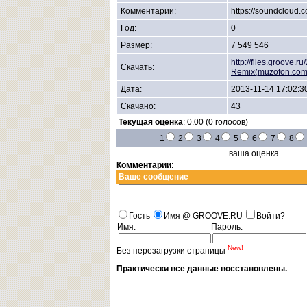
Комментарии:
https://soundcloud.c
Год:
0
Размер:
7 549 546
http://files.groove
Скачать:
Remix(muzofon.com
Дата:
2013-11-14 17:02:3
Скачано:
43
Текущая оценка
: 0.00 (0 голосов)
1
2
3
4
5
6
7
8
ваша оценка
Комментарии
:
Ваше сообщение
Гость
Имя @ GROOVE.RU
Войти?
Имя:
Пароль:
New!
Без перезагрузки страницы
Практически все данные восстановлены.