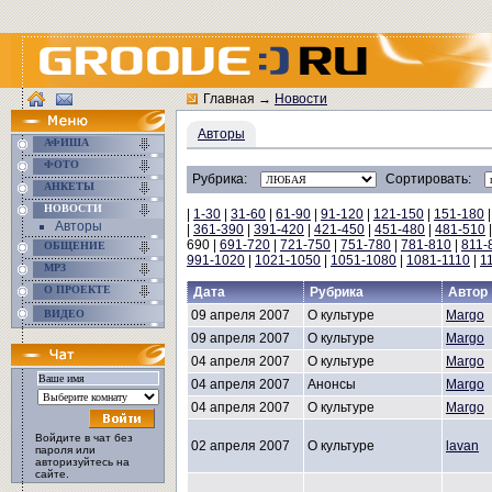
Главная
→
Новости
Авторы
АФИША
ФОТО
Рубрика:
Сортировать:
АНКЕТЫ
НОВОСТИ
|
1-30
|
31-60
|
61-90
|
91-120
|
121-150
|
151-180
Авторы
|
361-390
|
391-420
|
421-450
|
451-480
|
481-510
690 |
691-720
|
721-750
|
751-780
|
781-810
|
811-
ОБЩЕНИЕ
991-1020
|
1021-1050
|
1051-1080
|
1081-1110
|
1
MP3
О ПРОЕКТЕ
Дата
Рубрика
Автор
ВИДЕО
09 апреля 2007
О культуре
Margo
09 апреля 2007
О культуре
Margo
04 апреля 2007
О культуре
Margo
04 апреля 2007
Анонсы
Margo
04 апреля 2007
О культуре
Margo
Войдите в чат без
02 апреля 2007
О культуре
lavan
пароля или
авторизуйтесь на
сайте.