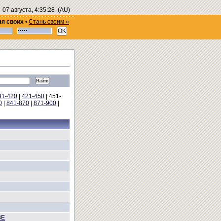
07 августа, 4:35:28
(AU)
ля своих
•
Стань своим »
91-420
|
421-450
| 451-
0
|
841-870
|
871-900
|
ВЕ