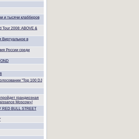
и и тысячи клабберов
d Tour 2008: ABOVE &
 и Виртуальное в
мия России среди
EYOND
8
олосовании "Top 100 DJ
 пройдет грандиозная
aissance Moscow»!
 RED BULL STREET
"