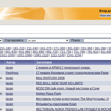
Вход д
Сортировать:
Поиск:
151-180
|
181-210
|
211-240
|
241-270
|
271-300
|
301-330
|
331-360
|
361-390
|
3
00
|
601-630
|
631-660
|
661-690
|
691-720
|
721-750
|
751-780
|
781-810
|
811-84
1021-1050
|
1051-1080
|
1081-1110
|
1111-1140
|
1141-1156
|
Автор
Заголовок
lavan
2 января в АРМА17 произошел пожар.
Feel4you
17 января Кронверк станет психоделическим Раем
ок
lavan
Miss SHATUSH 2008
lavan
RED BULL NEW YEAR NO LIMITS
lavan
MOSCOW cafe-room. Новый ресторан в Сочи
ок
lavan
Higher Plaсe Party
lavan
Фестиваль устриц в ресторане The Most
[отзывы: 1]
lavan
Музыканты-сказочники Koan
ок
lavan
ФЕСТИВАЛЬ NOKIA TRENDS LAB ПРОШЕЛ В МОСК