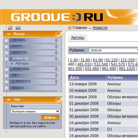
Главная
→
Новости
Авторы
АФИША
ФОТО
Рубрика:
АНКЕТЫ
НОВОСТИ
|
1-30
|
31-60
|
61-90
|
91-120
|
121-150
|
Авторы
480 |
481-510
|
511-540
|
541-570
|
571-6
901-930
|
931-960
|
961-990
|
991-1020
|
ОБЩЕНИЕ
MP3
Дата
Рубрика
О ПРОЕКТЕ
13 января 2009
Анонсы
ВИДЕО
10 января 2009
Анонсы
03 января 2009
Обзоры вечерин
31 декабря 2008
Обзоры
31 декабря 2008
Обзоры
30 декабря 2008
Обзоры вечерин
24 декабря 2008
Анонсы
Войдите в чат без пароля или
авторизуйтесь на сайте.
23 декабря 2008
DJ
19 декабря 2008
Обзоры вечерин