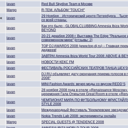
lavan
Red Bull Skydive Team в Москве
Margo
R-TEM. АЛЬБОМ “TOUCH!”
29 Ноября…Исторический центр Петербурга…Тысяч
ок
lavan
со всей страны.
Как это было - GLOBALCLUBBING Amnesia Ibiza Worl
lavan
BEYOND
20-21 декабря 2008 г. Выставка The Edge "Реальное
lavan
современном мире"
[отзывы: 2]
TOP DJ AWARDS 2008 (www.top-dj.ru) – Главная пре
lavan
диджеев!
lavan
ЗАВТРА! Amnesia Ibiza World Tour 2008: ABOVE & B
lavan
НОВОСТИ КЕКС FM
lavan
ФЕСТИВАЛЬ РОССИЙСКИХ ТЕАТРОВ ТАНЦА ЦЕХ’0
DJ.RU объявляет дату окончания приема голосов в г
lavan
2008"
lavan
MINI Fashion Awards: вечер моды со вкусом REDD’S
28 ноября 2008 года в отеле «Renaissance Moscow»
lavan
церемония Гала Открытия Great Room в отеле «Ren
ЧЕМПИОНАТ МИРА ПО ФУТБОЛЬНОМУ ФРИСТАЙЛУ
lavan
STYLE 2008
lavan
Международный Фестиваль "Кремлевские звездочки
lavan
Nokia Trends Lab 2008: эксперименты онлайн
Margo
SPECIAL GUESTS @ TENDENCE 2008