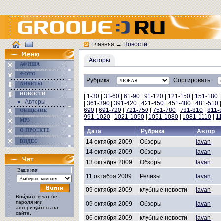
Главная
→
Новости
Авторы
АФИША
ФОТО
Рубрика:
Сортировать:
АНКЕТЫ
НОВОСТИ
|
1-30
|
31-60
|
61-90
|
91-120
|
121-150
|
151-180
Авторы
|
361-390
|
391-420
|
421-450
|
451-480
|
481-510
690
|
691-720
|
721-750
|
751-780
|
781-810
|
811-
ОБЩЕНИЕ
991-1020
|
1021-1050
|
1051-1080
|
1081-1110
|
1
MP3
О ПРОЕКТЕ
Дата
Рубрика
Автор
ВИДЕО
14 октября 2009
Обзоры
lavan
14 октября 2009
Обзоры
lavan
13 октября 2009
Обзоры
lavan
11 октября 2009
Релизы
lavan
09 октября 2009
клубные новости
lavan
Войдите в чат без
пароля или
09 октября 2009
Обзоры
lavan
авторизуйтесь на
сайте.
06 октября 2009
клубные новости
lavan