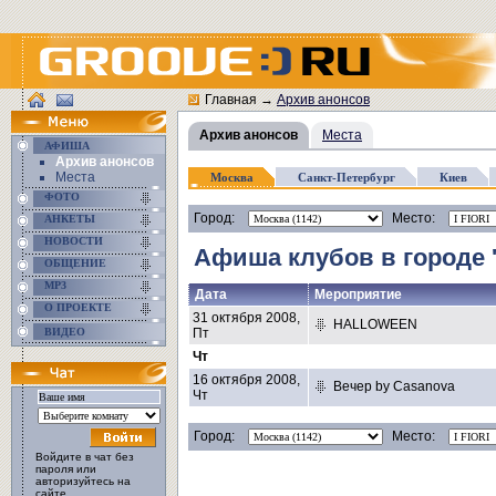
Главная
→
Архив анонсов
Архив анонсов
Места
АФИША
Архив анонсов
Места
Москва
Санкт-Петербург
Киев
ФОТО
Город:
Место:
АНКЕТЫ
НОВОСТИ
Афиша клубов в городе 
ОБЩЕНИЕ
MP3
Дата
Мероприятие
О ПРОЕКТЕ
31 октября 2008,
HALLOWEEN
ВИДЕО
Пт
Чт
16 октября 2008,
Вечер by Casanova
Чт
Город:
Место:
Войдите в чат без
пароля или
авторизуйтесь на
сайте.