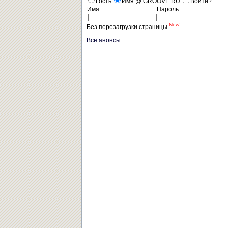
Гость
Имя @ GROOVE.RU
Войти?
Имя:
Пароль:
New!
Без перезагрузки страницы
Все анонсы