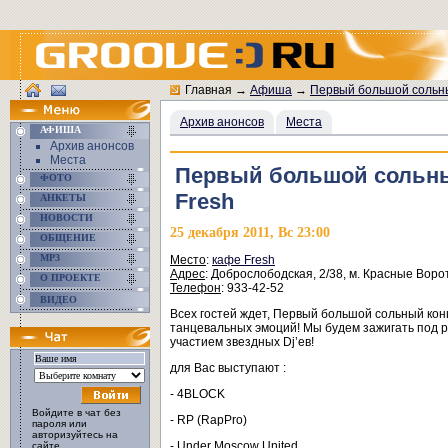
Главная
→
Афиша
→
Первый большой сольн
Архив анонсов
Места
АФИША
Архив анонсов
Места
Первый большой сольны
ФОТО
Fresh
АНКЕТЫ
НОВОСТИ
25 декабря 2011, Вс 23:00
ОБЩЕНИЕ
MP3
Место
:
кафе Fresh
Адрес
: Доброслободская, 2/38, м. Красные Воро
О ПРОЕКТЕ
Телефон
: 933-42-52
ВИДЕО
Всех гостей ждет, Первый большой сольный ко
танцевальных эмоций! Мы будем зажигать под р
участием звездных Dj’ев!
для Вас выступают :
- 4BLOCK
Войдите в чат без
- RP (RapPro)
пароля или
авторизуйтесь на
- Under Moscow United
сайте.