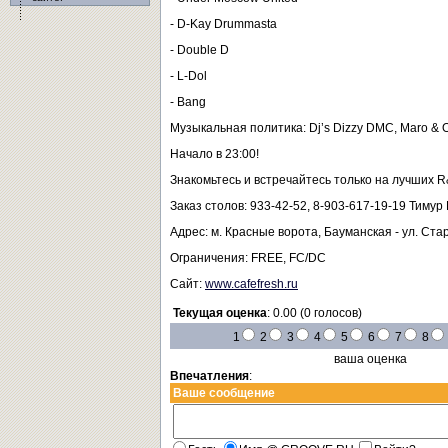
- D-Kay Drummasta
- Double D
- L-Dol
- Bang
Музыкальная политика: Dj’s Dizzy DMC, Maro & 
Начало в 23:00!
Знакомьтесь и встречайтесь только на лучших 
Заказ столов: 933-42-52, 8-903-617-19-19 Тимур
Адрес: м. Красные ворота, Бауманская - ул. Ст
Ограничения: FREE, FC/DC
Сайт:
www.cafefresh.ru
Текущая оценка
: 0.00 (0 голосов)
1
2
3
4
5
6
7
8
ваша оценка
Впечатления
:
Ваше сообщение